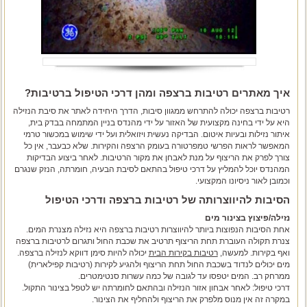
איך מאתרים רטיבות ברצפה ומהן דרכי הטיפול ברטיבות?
רטיבות ברצפה יכולה להתרחש ממגוון סיבות, הדרך היחידה לאתר את סיבת הנזילה
היא על ידי בחינה מקצועית של האזור על ידי מהנדס בניין המתמחה בבדק בית,
איתור נזילות ובעיות איטום. הבדיקה נעשית ויזואלית ועל ידי שימוש במכשור טרמי
המאפשר לראות הפרשי טמפרטורה בעומק הרצפה והקירות. שלא כבעבר, אין כל
צורך לפרק את הריצוף על מנת לאבחן את מקור הרטיבות. לאחר ביצוע הבדיקות
המהנדס יוכל להמליץ על דרכי טיפול בהתאם לסיבת הבעיה, חומרתה, הנזק שנגרם
וכמובן לאור ניסיונו המקצועי.
הסיבות להיווצרותה של רטיבות ברצפה ודרכי הטיפול
נזילה/פיצוץ בצינור מים
אחת הסיבות הנפוצות ביותר להיווצרות רטיבות ברצפה היא נזילה מצנרת המים.
צנרת תקולה העוברת תחת הריצוף תרטיב את שכבת החול ותגרום לרטיבות ברצפה
ואף בקירות. למעשה,
רטיבות בקירות הבית
יכולה להיות סימן דווקא לנזילה ברצפה.
מים יכולים לנדוד בשכבת החול תחת הריצוף ולהגיע לקירות (רטיבות קפילארית)
ממרחק רב. המים יטפסו עד לגובה של כמה עשרות סנטימטרים.
דרכי טיפול: לאחר אבחון אזור הנזילה ובהתאם לחומרתה יש לטפל בצינור התקול.
במקרה זה אין מנוס מלפרק את הריצוף ולהחליף את הצינור.