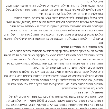
מים כלואים
כאשר שכבת החול תחת הריצוף לא התייבשה כראוי לפני הנחת הריצוף עצמו המים
יישארו כלואים ולא יתייבשו במשך חודשים ואף שנים. התופעה מתרחשת לרוב בשל
התרשלות או חוסר מודעות של קבלן הבנייה או הריצוף.
דרכי טיפול: ניתן להמתין לייבוש המים באופן טבעי אך במידה ומדובר בכמות
משמעותית של מים הדבר יגרום לפגיעה באיכות החיים בבית (רטיבות, עובש) ועשוי
אף לגרום לפגיעה בתשתיות. הפתרון האפקטיבי ביותר הוא החלפת שכבת החול.
החיסרון בפתרון זה הוא עלותו, מורכבותו ומשך הזמן הדרוש לכך. פתרונות נוספים
כוללים שימוש בייבשנים או מכונת קיטור המייבשת את החול (לאחר קדיחה של חורים
בריצוף). ההחלטה תתבצע לאחר המלצה של בודק מוסמך ולאור שיקולי עלות-תועלת
וזמן.
מים העוברים מן החוץ אל הפנים
תופעה נפוצה בעיקר בבתים צמודי קרקע ודירות עם מרפסות. בבתים פרטיים יש
לבצע איטום של קירות חיצוניים הבאים במגע עם הקרקע. כאשר איטום זה לא נעשה
כראוי או סובל מבלאי מים יחלחלו מן הקרקע דרך הקיר ויכולים להגיע גם לשכבת
החול תחת הריצוף. תופעה דומה מתרחשת במרפסות בהן לא נעשה איטום נכון או
נעשה איטום רשלני. המים ינדדו מן המרפסת אל תוך הבית.
דרכי טיפול: שכבר איטום בקירות חיצוניים בבתים צמודי קרקע יש לחדש. נעשית
חפירה סמוך לקיר וחשיפה של האזור ושיקום שכבת האיטום. במרפסות יש לחדש את
האיטום, אם המרפסת מרוצפת לרוב אין מנוס מהרמת הריצוף, החלפת שכבת
האיטום והחול הרטוב בחול יבש. יש לציין כי כל אזור בתוך הבית אליו הגיעו מים יש
לייבש (כפי שמייבשים מים כלואים).
איטום לקוי של רצפות
סיבה נוספת אך פחות נפוצה להיווצרותה של רטיבות ברצפה היא איטום לקוי של
רצפות הבית. רצפות הבית עצמן אטומות כמעט ב-100% מפני חדירה של מים, את
הרווחים בין המרצפות אוטמים בחומר אקרילי או אפוקסי ('רובה') שאינו מאפשר גם
הוא חדירה של מים אל שכבת החול תחת הריצוף. במידה והאטימה נעשתה בחומר