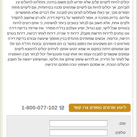
יכולים להיות ליקויים קלים שלא יפריעו לכם משום בחינה, ותחליטו להעלים עין
לגביהם, אך יכולים להיות גם ליקויים שמהווים סכנה בטיחותית, וגם ליקויים פחות
חמורים מכך, אך כאלו שעלולים לגרום נזק למבנה. אלו דברים שלא מתפשרים
עליהם. בדיוק מסיבה זו, אסור להתפשר על
בדיקת דירה
, ולא רק שחשוב להקפיד
ולקיים אחת, אלא חשוב גם לבחור בטובים ביותר למשימה, כי אתם רוצים להיות
בטוחים שכל ליקוי, קטן כגדול, יופיע אצלכם בדו"ח מסודר. את שירותי
בדיקת דירה
אנו נותנים לדירות חדשות מקבלן, דירות יד שנייה, דירות לאחר רכישה, דירות בטרם
רכישה, וכדומה. אנשים שמזמינים מהנדס בניין מוסמך שיעשה עבורם בדיקת דירה
מוודאים כי הם משקיעים את כספם במוצר בו הם מאמינים. ובזכות הדו"ח הם יגלו
אם אמנותם היתה במקום או שמא הטעו אותם. לעיתים יכולים להימצא ליקוים
עמוקים שקשורים למבנה עצמו ואז אותו קונה פוטנציאלי יכול לבחור מבין האופציה
של לוותר על הדירה, או לדרוש שיפוץ שיתקן את הליקוי, ושהשיפוץ ייעשה על חשבון
הבעלים הנוכחי, או שסכום השיפוץ ינוכה מסכום הרכישה.
1-800-077-102
ליעוץ ופרטים נוספים צרו קשר
שם:
טלפון: