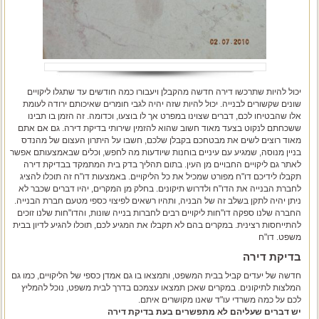
יכול להיות שתרכשו דירה חדשה מהקבלן ויעבורו כמה חודשים עד שתגלו ליקויים
שונים שקשורים לבנייה. יכול להיות שזה יהיה לגבי חומרים שאיכותם ירודה לעומת
אלו שהבטיחו לכם, דברים שצוינו במפרט אך לו בוצעו, וכדומה. זה הזמן בו תבינו
ששכחתם לנקוט בצעד מאוד חשוב שהוא להזמין שירותי
בדיקת דירה
. גם אם אתם
מאוד רוצים לשים את מבטחכם בקבלן שלכם, חשבו על היתרון העצום של מהנדס
בניין מנוסה, שמגיע עם עיניים בוחנות שיודעות מה לחפש, וכלים שבאמצעותם אפשר
לאתר גם ליקויים החבויים מן העין. בתום תהליך בדק בית המתמקד ב
בדיקת דירה
תקבלו לידיכם דו"ח מפורט שמכיל את כל הליקויים. באמצעות דו"ח זה תוכלו להציג
לחברת הבנייה את הדו"ח ולדרוש תיקונים. בחלק מן המקרים, יהיו דברים שכבר לא
ניתן יהיה לתקן בשלב זה של הבניה, ותהיו רשאים לפיצוי כספי מטעם חברת הבנייה.
החברה שלנו ספקה דו"חות ליקויים רבים לחברות בנייה שונות, והדו"חות שלנו זוכים
להתייחסות רצינית. במקרים בהם לא תקבלו את המגיע לכם, תוכלו להגיע לדיון בבית
משפט. דו"ח
בדיקת דירה
חדשה של יעדים קביל בבית המשפט, ותמצאו בו גם אמדן כספי של הליקויים, כמו גם
המלצות לתיקונים. במקרים שאכן תמצאו עצמכם בדרך לבית משפט, נוכל להמליץ
לכם על כמה משרדי עו"ד שאנו מקושרים איתם.
יש דברים שעליהם לא מתפשרים בעת בדיקת דירה