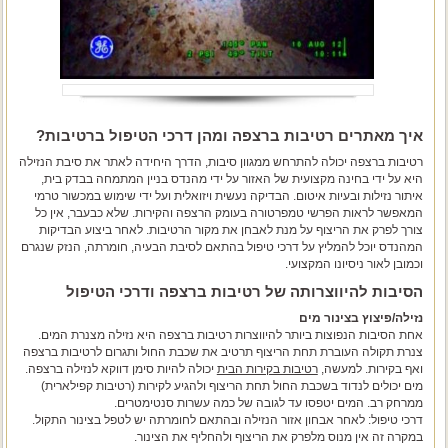
איך מאתרים רטיבות ברצפה ומהן דרכי הטיפול ברטיבות?
רטיבות ברצפה יכולה להתרחש ממגוון סיבות, הדרך היחידה לאתר את סיבת הנזילה
היא על ידי בחינה מקצועית של האזור על ידי מהנדס בניין המתמחה בבדק בית,
איתור נזילות ובעיות איטום. הבדיקה נעשית ויזואלית ועל ידי שימוש במכשור טרמי
המאפשר לראות הפרשי טמפרטורה בעומק הרצפה והקירות. שלא כבעבר, אין כל
צורך לפרק את הריצוף על מנת לאבחן את מקור הרטיבות. לאחר ביצוע הבדיקות
המהנדס יוכל להמליץ על דרכי טיפול בהתאם לסיבת הבעיה, חומרתה, הנזק שנגרם
וכמובן לאור ניסיונו המקצועי.
הסיבות להיווצרותה של רטיבות ברצפה ודרכי הטיפול
נזילה/פיצוץ בצינור מים
אחת הסיבות הנפוצות ביותר להיווצרות רטיבות ברצפה היא נזילה מצנרת המים.
צנרת תקולה העוברת תחת הריצוף תרטיב את שכבת החול ותגרום לרטיבות ברצפה
ואף בקירות. למעשה,
רטיבות בקירות הבית
יכולה להיות סימן דווקא לנזילה ברצפה.
מים יכולים לנדוד בשכבת החול תחת הריצוף ולהגיע לקירות (רטיבות קפילארית)
ממרחק רב. המים יטפסו עד לגובה של כמה עשרות סנטימטרים.
דרכי טיפול: לאחר אבחון אזור הנזילה ובהתאם לחומרתה יש לטפל בצינור התקול.
במקרה זה אין מנוס מלפרק את הריצוף ולהחליף את הצינור.