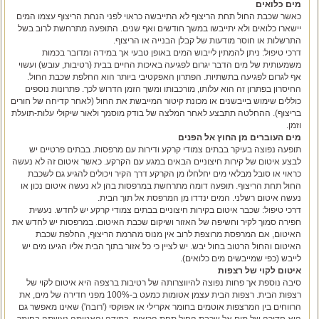
מים כלואים
כאשר שכבת החול תחת הריצוף לא התייבשה כראוי לפני הנחת הריצוף עצמו המים
יישארו כלואים ולא יתייבשו במשך חודשים ואף שנים. התופעה מתרחשת לרוב בשל
התרשלות או חוסר מודעות של קבלן הבנייה או הריצוף.
דרכי טיפול: ניתן להמתין לייבוש המים באופן טבעי אך במידה ומדובר בכמות
משמעותית של מים הדבר יגרום לפגיעה באיכות החיים בבית (רטיבות, עובש) ועשוי
אף לגרום לפגיעה בתשתיות. הפתרון האפקטיבי ביותר הוא החלפת שכבת החול.
החיסרון בפתרון זה הוא עלותו, מורכבותו ומשך הזמן הדרוש לכך. פתרונות נוספים
כוללים שימוש בייבשנים או מכונת קיטור המייבשת את החול (לאחר קדיחה של חורים
בריצוף). ההחלטה תתבצע לאחר המלצה של בודק מוסמך ולאור שיקולי עלות-תועלת
וזמן.
מים העוברים מן החוץ אל הפנים
תופעה נפוצה בעיקר בבתים צמודי קרקע ודירות עם מרפסות. בבתים פרטיים יש
לבצע איטום של קירות חיצוניים הבאים במגע עם הקרקע. כאשר איטום זה לא נעשה
כראוי או סובל מבלאי מים יחלחלו מן הקרקע דרך הקיר ויכולים להגיע גם לשכבת
החול תחת הריצוף. תופעה דומה מתרחשת במרפסות בהן לא נעשה איטום נכון או
נעשה איטום רשלני. המים ינדדו מן המרפסת אל תוך הבית.
דרכי טיפול: שכבר איטום בקירות חיצוניים בבתים צמודי קרקע יש לחדש. נעשית
חפירה סמוך לקיר וחשיפה של האזור ושיקום שכבת האיטום. במרפסות יש לחדש את
האיטום, אם המרפסת מרוצפת לרוב אין מנוס מהרמת הריצוף, החלפת שכבת
האיטום והחול הרטוב בחול יבש. יש לציין כי כל אזור בתוך הבית אליו הגיעו מים יש
לייבש (כפי שמייבשים מים כלואים).
איטום לקוי של רצפות
סיבה נוספת אך פחות נפוצה להיווצרותה של רטיבות ברצפה היא איטום לקוי של
רצפות הבית. רצפות הבית עצמן אטומות כמעט ב-100% מפני חדירה של מים, את
הרווחים בין המרצפות אוטמים בחומר אקרילי או אפוקסי ('רובה') שאינו מאפשר גם
הוא חדירה של מים אל שכבת החול תחת הריצוף. במידה והאטימה נעשתה בחומר